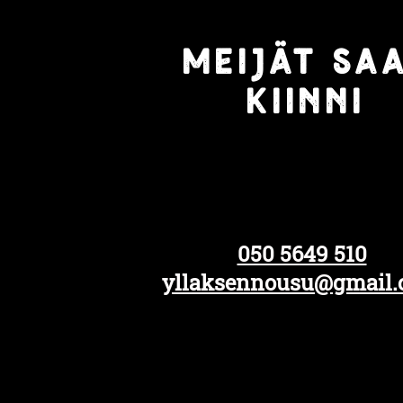
Meijät sa
kiinni
050 5649 510
yllaksennousu@gmail