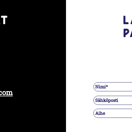
at
L
p
.com