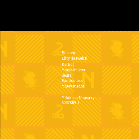
Etusivu
Liity jäseneksi
Kerhot
Ympärijuksu
Seura
Fanituotteet
Yhteystiedot
Ylläksen Nousu ry
3057859-1