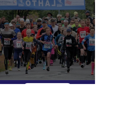
Äkäslompolon Ympärijuoksu '26
Uutiset